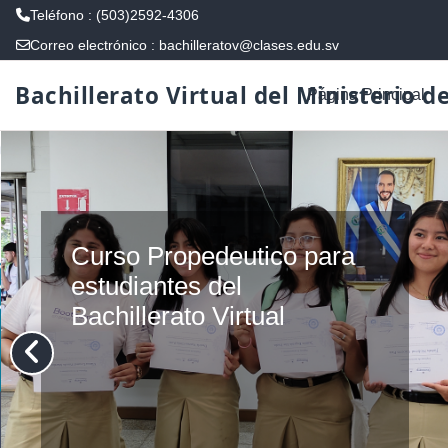
Teléfono : (503)2592-4306
Correo electrónico :
bachilleratov@clases.edu.sv
Salta al contenido principal
Bachillerato Virtual del Ministerio d
Página Principal
Curso Propedeutico para
estudiantes del
Bachillerato Virtual
Mas de 80 estudiantes finalizan con
éxito el proceso formativo en
Bachillerato Virtual