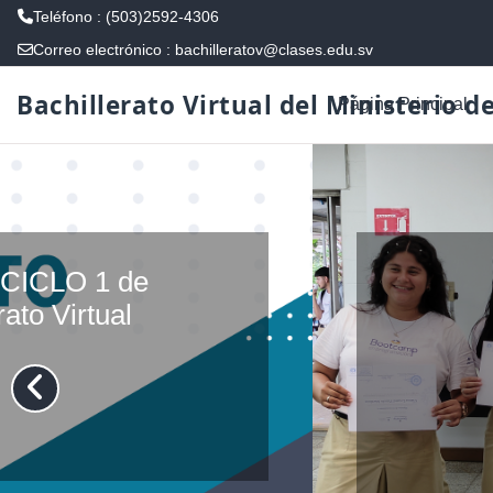
Teléfono : (503)2592-4306
Correo electrónico :
bachilleratov@clases.edu.sv
Salta al contenido principal
Bachillerato Virtual del Ministerio d
Página Principal
 de
al