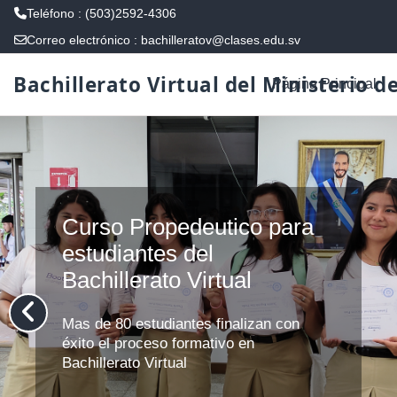
Teléfono : (503)2592-4306
Correo electrónico :
bachilleratov@clases.edu.sv
Salta al contenido principal
Bachillerato Virtual del Ministerio d
Página Principal
Curso Propedeutico para
estudiantes del
Bachillerato Virtual
Mas de 80 estudiantes finalizan con
éxito el proceso formativo en
Bachillerato Virtual